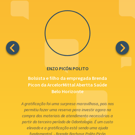
FLAVIANO JOSÉ DE OLIVEIRA
nda
Empregado da Belgo - Itaúna
úde
A gratificação da Fundação Felix Chomé foi uma for
ajudar ainda mais nos estudos do meu filho. Investi
boa parte da gratificação em livros. Excelente inicia
pois nos
para com os bolsistas, parabéns a vocês.
ora na
A bolsa de estudos cria uma oportunidade do meu filh
ários a
um ensino de qualidade e no futuro a realização de
m custo
profissão que o coloque pronto para o mercado d
juda
trabalho.
cón