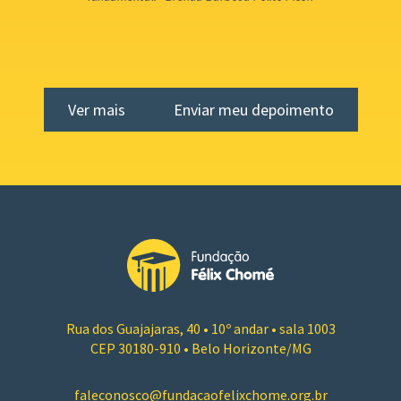
Agradeço por essa oportunidade e por faze...
Ver mais
Enviar meu depoimento
Rua dos Guajajaras, 40 • 10º andar • sala 1003
CEP 30180-910 • Belo Horizonte/MG
faleconosco@fundacaofelixchome.org.br